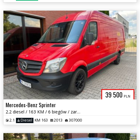
39 500
PLN
Mercedes-Benz Sprinter
2.2 diesel / 163 KM / 6 biegów / zarej w PL / paka 4.7 m / zamiana
2.1
Diesel
KM 163
2013
307000