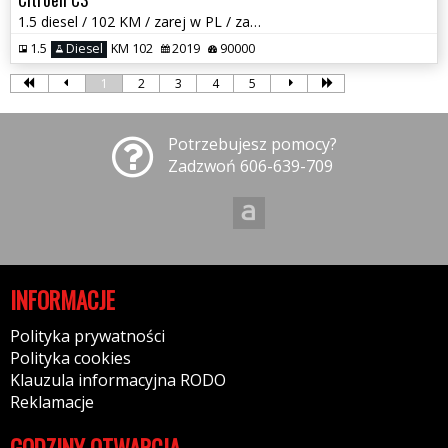
1.5 diesel / 102 KM / zarej w PL / zadbany / możliwa zamiana
1.5
Diesel
KM 102
2019
90000
1
2
3
4
5
Potrzebujesz pomocy?
Zadzwoń 606-639-709
INFORMACJE
Polityka prywatności
Polityka cookies
Klauzula informacyjna RODO
Reklamacje
GODZINY OTWARCIA