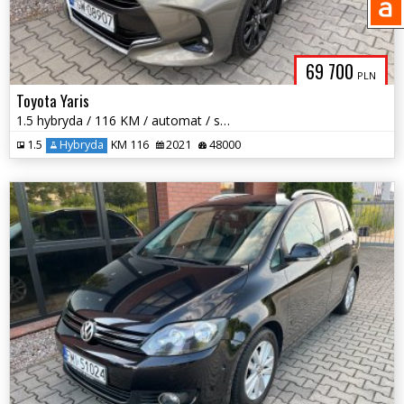
69 700
PLN
Toyota Yaris
1.5 hybryda / 116 KM / automat / salon polska / bezwypadek! / zadbany
1.5
Hybryda
KM 116
2021
48000