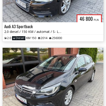
46 800
PLN
Audi A3 Sportback
2.0 diesel / 150 KM / automat / S- LINE / zadbany / możliwa zamiana
2.0
Diesel
KM 150
2014
256000