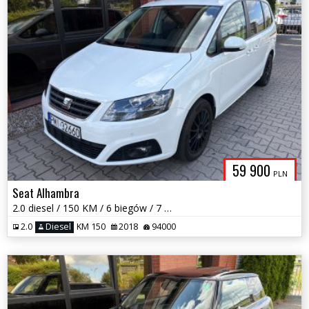
59 900
PLN
Seat Alhambra
2.0 diesel / 150 KM / 6 biegów / 7 miejsc / zadbany / możliwa zamiana
2.0
Diesel
KM 150
2018
94000