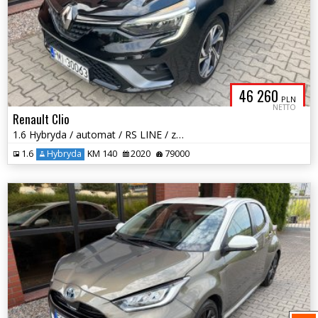
46 260
PLN
NETTO
Renault Clio
1.6 Hybryda / automat / RS LINE / zarej w PL / faktura VAT / zamiana
1.6
Hybryda
KM 140
2020
79000