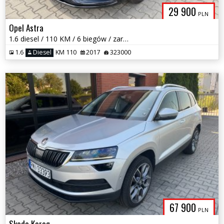
29 900
PLN
Opel Astra
1.6 diesel / 110 KM / 6 biegów / zarej w PL / zadbany /możliwa zamiana
1.6
Diesel
KM 110
2017
323000
67 900
PLN
Skoda Karoq