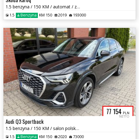
1.5 benzyna / 150 KM / automat / zarej w PL / panorama dach / zamiana
1.5
Benzyna
KM 150
2019
193000
77 154
PLN
NETTO
Audi Q3 Sportback
1.5 benzyna / 150 KM / salon polska / S- LINE / bezwypadkowy / zamiana
1.5
Benzyna
KM 150
2020
73000