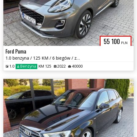
55 100
PLN
Ford Puma
1.0 benzyna / 125 KM / 6 biegów / zarej w PL / zadbany / zamiana
1.0
Benzyna
KM 125
2022
40000