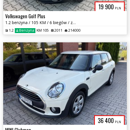
19 900
PLN
Volkswagen Golf Plus
1.2 benzyna / 105 KM / 6 biegów / zarej w PL / bezwypadkowy / zamiana
1.2
Benzyna
KM 105
2011
214000
36 400
PLN
MINI Clubman