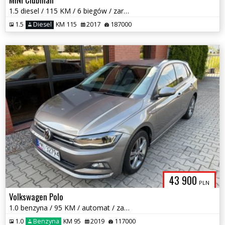
1.5 diesel / 115 KM / 6 biegów / zarej w PL / zadbany / zamiana
1.5
Diesel
KM 115
2017
187000
43 900
PLN
Volkswagen Polo
1.0 benzyna / 95 KM / automat / zarej w PL / zadbany / zamiana
1.0
Benzyna
KM 95
2019
117000