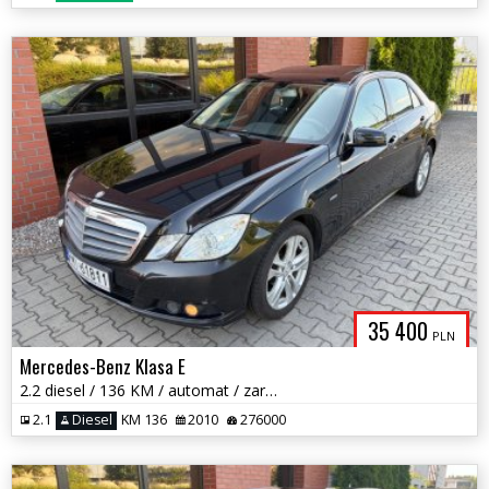
35 400
PLN
Mercedes-Benz Klasa E
2.2 diesel / 136 KM / automat / zarej w PL / zadbany / zamiana
2.1
Diesel
KM 136
2010
276000