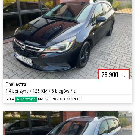
29 900
PLN
Opel Astra
1.4 benzyna / 125 KM / 6 biegów / zarej w PL / zadbany / zamiana
1.4
Benzyna
KM 125
2018
82000