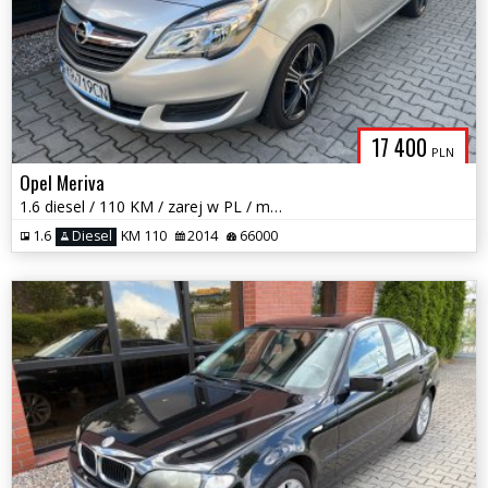
17 400
PLN
Opel Meriva
1.6 diesel / 110 KM / zarej w PL / mały przebieg / zadbany / zamiana
1.6
Diesel
KM 110
2014
66000