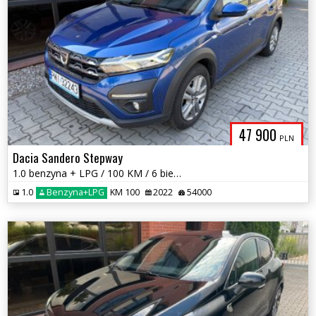
47 900
PLN
Dacia Sandero Stepway
1.0 benzyna + LPG / 100 KM / 6 biegów / zarej w PL / zadbany / zamiana
1.0
Benzyna+LPG
KM 100
2022
54000