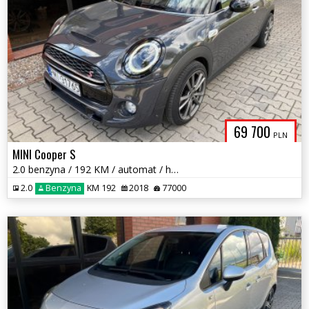
69 700
PLN
MINI Cooper S
2.0 benzyna / 192 KM / automat / harman & kardon / zadbany / zamiana
2.0
Benzyna
KM 192
2018
77000