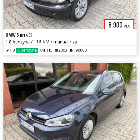
8 900
PLN
BMW Seria 3
1.8 benzyna / 116 KM / manual / zarej w PL / zadbany / zamiana
1.8
Benzyna
KM 115
2003
190000