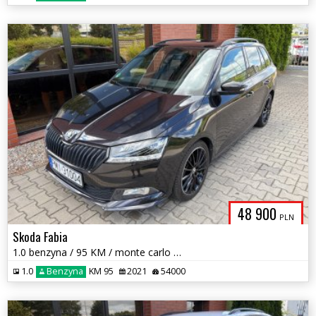
48 900
PLN
Skoda Fabia
1.0 benzyna / 95 KM / monte carlo / panorama / zadbany / zamiana
1.0
Benzyna
KM 95
2021
54000