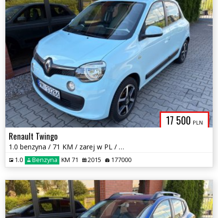
17 500
PLN
Renault Twingo
1.0 benzyna / 71 KM / zarej w PL / zadbany / możliwa zamiana
1.0
Benzyna
KM 71
2015
177000