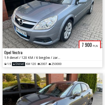
7 900
PLN
Opel Vectra
1.9 diesel / 120 KM / 6 biegów / zarej w PL / bezwypadkowy / zamiana
1.9
Diesel
KM 120
2007
250000