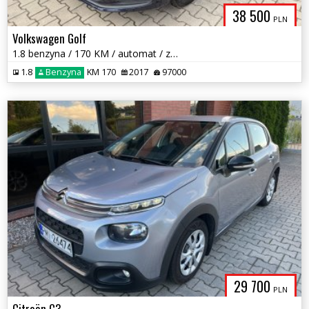
38 500
PLN
Volkswagen Golf
1.8 benzyna / 170 KM / automat / zarej w PL / zadbany / zamiana
1.8
Benzyna
KM 170
2017
97000
29 700
PLN
Citroën C3