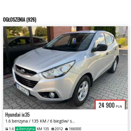
OGŁOSZENIA (926)
24 900
PLN
Hyundai ix35
1.6 benzyna / 135 KM / 6 biegów/ salon Polska / I właściciel / zamiana
1.6
Benzyna
KM 135
2012
166000