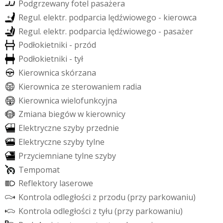
P
o
d
g
r
z
e
w
a
n
y
f
o
t
e
l
p
a
s
a
ż
e
r
a
R
e
g
u
l
.
e
l
e
k
t
r
.
p
o
d
p
a
r
c
i
a
l
ę
d
ź
w
i
o
w
e
g
o
-
k
i
e
r
o
w
c
a
R
e
g
u
l
.
e
l
e
k
t
r
.
p
o
d
p
a
r
c
i
a
l
ę
d
ź
w
i
o
w
e
g
o
-
p
a
s
a
ż
e
r
P
o
d
ł
o
k
i
e
t
n
i
k
i
-
p
r
z
ó
d
P
o
d
ł
o
k
i
e
t
n
i
k
i
-
t
y
ł
K
i
e
r
o
w
n
i
c
a
s
k
ó
r
z
a
n
a
K
i
e
r
o
w
n
i
c
a
z
e
s
t
e
r
o
w
a
n
i
e
m
r
a
d
i
a
K
i
e
r
o
w
n
i
c
a
w
i
e
l
o
f
u
n
k
c
y
j
n
a
Z
m
i
a
n
a
b
i
e
g
ó
w
w
k
i
e
r
o
w
n
i
c
y
E
l
e
k
t
r
y
c
z
n
e
s
z
y
b
y
p
r
z
e
d
n
i
e
E
l
e
k
t
r
y
c
z
n
e
s
z
y
b
y
t
y
l
n
e
P
r
z
y
c
i
e
m
n
i
a
n
e
t
y
l
n
e
s
z
y
b
y
T
e
m
p
o
m
a
t
R
e
f
l
e
k
t
o
r
y
l
a
s
e
r
o
w
e
K
o
n
t
r
o
l
a
o
d
l
e
g
ł
o
ś
c
i
z
p
r
z
o
d
u
(
p
r
z
y
p
a
r
k
o
w
a
n
i
u
)
K
o
n
t
r
o
l
a
o
d
l
e
g
ł
o
ś
c
i
z
t
y
ł
u
(
p
r
z
y
p
a
r
k
o
w
a
n
i
u
)