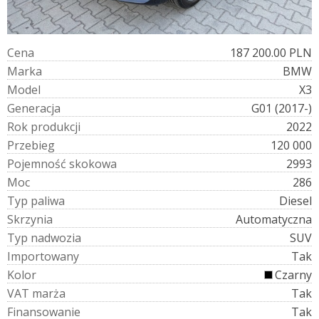
C
e
n
a
187 200.00 PLN
M
a
r
k
a
BMW
M
o
d
e
l
X3
G
e
n
e
r
a
c
j
a
G01 (2017-)
R
o
k
p
r
o
d
u
k
c
j
i
2022
P
r
z
e
b
i
e
g
120 000
P
o
j
e
m
n
o
ś
ć
s
k
o
k
o
w
a
2993
M
o
c
286
T
y
p
p
a
l
i
w
a
Diesel
S
k
r
z
y
n
i
a
Automatyczna
T
y
p
n
a
d
w
o
z
i
a
SUV
I
m
p
o
r
t
o
w
a
n
y
Tak
K
o
l
o
r
Czarny
V
A
T
m
a
r
ż
a
Tak
F
i
n
a
n
s
o
w
a
n
i
e
Tak