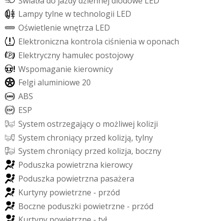
Ś
w
i
a
t
ł
a
d
o
j
a
z
d
y
d
z
i
e
n
n
e
j
d
i
o
d
o
w
e
L
E
D
L
a
m
p
y
t
y
l
n
e
w
t
e
c
h
n
o
l
o
g
i
i
L
E
D
O
ś
w
i
e
t
l
e
n
i
e
w
n
ę
t
r
z
a
L
E
D
E
l
e
k
t
r
o
n
i
c
z
n
a
k
o
n
t
r
o
l
a
c
i
ś
n
i
e
n
i
a
w
o
p
o
n
a
c
h
E
l
e
k
t
r
y
c
z
n
y
h
a
m
u
l
e
c
p
o
s
t
o
j
o
w
y
W
s
p
o
m
a
g
a
n
i
e
k
i
e
r
o
w
n
i
c
y
F
e
l
g
i
a
l
u
m
i
n
i
o
w
e
2
0
A
B
S
E
S
P
S
y
s
t
e
m
o
s
t
r
z
e
g
a
j
ą
c
y
o
m
o
ż
l
i
w
e
j
k
o
l
i
z
j
i
S
y
s
t
e
m
c
h
r
o
n
i
ą
c
y
p
r
z
e
d
k
o
l
i
z
j
ą
,
t
y
l
n
y
S
y
s
t
e
m
c
h
r
o
n
i
ą
c
y
p
r
z
e
d
k
o
l
i
z
j
a
,
b
o
c
z
n
y
P
o
d
u
s
z
k
a
p
o
w
i
e
t
r
z
n
a
k
i
e
r
o
w
c
y
P
o
d
u
s
z
k
a
p
o
w
i
e
t
r
z
n
a
p
a
s
a
ż
e
r
a
K
u
r
t
y
n
y
p
o
w
i
e
t
r
z
n
e
-
p
r
z
ó
d
B
o
c
z
n
e
p
o
d
u
s
z
k
i
p
o
w
i
e
t
r
z
n
e
-
p
r
z
ó
d
K
u
r
t
y
n
y
p
o
w
i
e
t
r
z
n
e
-
t
y
ł