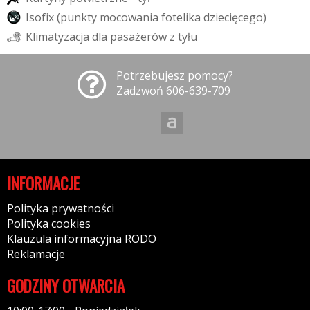
I
s
o
f
i
x
(
p
u
n
k
t
y
m
o
c
o
w
a
n
i
a
f
o
t
e
l
i
k
a
d
z
i
e
c
i
ę
c
e
g
o
)
K
l
i
m
a
t
y
z
a
c
j
a
d
l
a
p
a
s
a
ż
e
r
ó
w
z
t
y
ł
u
Potrzebujesz pomocy?
Zadzwoń 606-639-709
INFORMACJE
Polityka prywatności
Polityka cookies
Klauzula informacyjna RODO
Reklamacje
GODZINY OTWARCIA