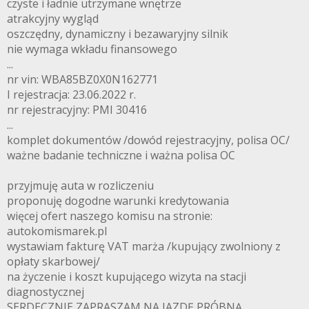
czyste i ładnie utrzymane wnętrze
atrakcyjny wygląd
oszczędny, dynamiczny i bezawaryjny silnik
nie wymaga wkładu finansowego
...
nr vin: WBA85BZ0X0N162771
I rejestracja: 23.06.2022 r.
nr rejestracyjny: PMI 30416
...
komplet dokumentów /dowód rejestracyjny, polisa OC/
ważne badanie techniczne i ważna polisa OC
przyjmuję auta w rozliczeniu
proponuję dogodne warunki kredytowania
więcej ofert naszego komisu na stronie:
autokomismarek.pl
wystawiam fakturę VAT marża /kupujący zwolniony z
opłaty skarbowej/
na życzenie i koszt kupującego wizyta na stacji
diagnostycznej
SERDECZNIE ZAPRASZAM NA JAZDĘ PRÓBNĄ