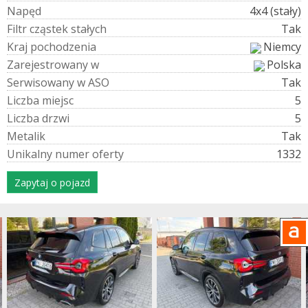
N
a
p
ę
d
4x4 (stały)
F
i
l
t
r
c
z
ą
s
t
e
k
s
t
a
ł
y
c
h
Tak
K
r
a
j
p
o
c
h
o
d
z
e
n
i
a
Niemcy
Z
a
r
e
j
e
s
t
r
o
w
a
n
y
w
Polska
S
e
r
w
i
s
o
w
a
n
y
w
A
S
O
Tak
L
i
c
z
b
a
m
i
e
j
s
c
5
L
i
c
z
b
a
d
r
z
w
i
5
M
e
t
a
l
i
k
Tak
U
n
i
k
a
l
n
y
n
u
m
e
r
o
f
e
r
t
y
1332
Zapytaj o pojazd