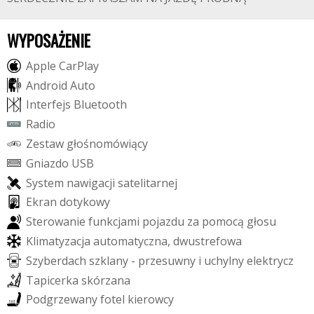
WYPOSAŻENIE
A
p
p
l
e
C
a
r
P
l
a
y
A
n
d
r
o
i
d
A
u
t
o
I
n
t
e
r
f
e
j
s
B
l
u
e
t
o
o
t
h
R
a
d
i
o
Z
e
s
t
a
w
g
ł
o
ś
n
o
m
ó
w
i
ą
c
y
G
n
i
a
z
d
o
U
S
B
S
y
s
t
e
m
n
a
w
i
g
a
c
j
i
s
a
t
e
l
i
t
a
r
n
e
j
E
k
r
a
n
d
o
t
y
k
o
w
y
S
t
e
r
o
w
a
n
i
e
f
u
n
k
c
j
a
m
i
p
o
j
a
z
d
u
z
a
p
o
m
o
c
ą
g
ł
o
s
u
K
l
i
m
a
t
y
z
a
c
j
a
a
u
t
o
m
a
t
y
c
z
n
a
,
d
w
u
s
t
r
e
f
o
w
a
S
z
y
b
e
r
d
a
c
h
s
z
k
l
a
n
y
-
p
r
z
e
s
u
w
n
y
i
u
c
h
y
l
n
y
e
l
e
k
t
r
y
c
z
T
a
p
i
c
e
r
k
a
s
k
ó
r
z
a
n
a
P
o
d
g
r
z
e
w
a
n
y
f
o
t
e
l
k
i
e
r
o
w
c
y