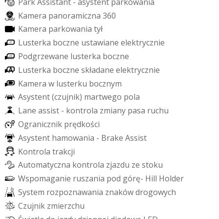
P
a
r
k
A
s
s
i
s
t
a
n
t
-
a
s
y
s
t
e
n
t
p
a
r
k
o
w
a
n
i
a
K
a
m
e
r
a
p
a
n
o
r
a
m
i
c
z
n
a
3
6
0
K
a
m
e
r
a
p
a
r
k
o
w
a
n
i
a
t
y
ł
L
u
s
t
e
r
k
a
b
o
c
z
n
e
u
s
t
a
w
i
a
n
e
e
l
e
k
t
r
y
c
z
n
i
e
P
o
d
g
r
z
e
w
a
n
e
l
u
s
t
e
r
k
a
b
o
c
z
n
e
L
u
s
t
e
r
k
a
b
o
c
z
n
e
s
k
ł
a
d
a
n
e
e
l
e
k
t
r
y
c
z
n
i
e
K
a
m
e
r
a
w
l
u
s
t
e
r
k
u
b
o
c
z
n
y
m
A
s
y
s
t
e
n
t
(
c
z
u
j
n
i
k
)
m
a
r
t
w
e
g
o
p
o
l
a
L
a
n
e
a
s
s
i
s
t
-
k
o
n
t
r
o
l
a
z
m
i
a
n
y
p
a
s
a
r
u
c
h
u
O
g
r
a
n
i
c
z
n
i
k
p
r
ę
d
k
o
ś
c
i
A
s
y
s
t
e
n
t
h
a
m
o
w
a
n
i
a
-
B
r
a
k
e
A
s
s
i
s
t
K
o
n
t
r
o
l
a
t
r
a
k
c
j
i
A
u
t
o
m
a
t
y
c
z
n
a
k
o
n
t
r
o
l
a
z
j
a
z
d
u
z
e
s
t
o
k
u
W
s
p
o
m
a
g
a
n
i
e
r
u
s
z
a
n
i
a
p
o
d
g
ó
r
ę
-
H
i
l
l
H
o
l
d
e
r
S
y
s
t
e
m
r
o
z
p
o
z
n
a
w
a
n
i
a
z
n
a
k
ó
w
d
r
o
g
o
w
y
c
h
C
z
u
j
n
i
k
z
m
i
e
r
z
c
h
u