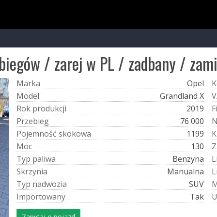
biegów / zarej w PL / zadbany / zam
M
a
r
k
a
Opel
K
M
o
d
e
l
Grandland X
V
R
o
k
p
r
o
d
u
k
c
j
i
2019
F
P
r
z
e
b
i
e
g
76 000
P
o
j
e
m
n
o
ś
ć
s
k
o
k
o
w
a
1199
K
M
o
c
130
Z
T
y
p
p
a
l
i
w
a
Benzyna
L
S
k
r
z
y
n
i
a
Manualna
L
T
y
p
n
a
d
w
o
z
i
a
SUV
I
m
p
o
r
t
o
w
a
n
y
Tak
Zapytaj o pojazd