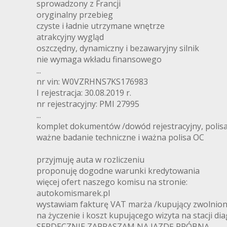
sprowadzony z Francji
oryginalny przebieg
czyste i ładnie utrzymane wnętrze
atrakcyjny wygląd
oszczędny, dynamiczny i bezawaryjny silnik
nie wymaga wkładu finansowego
...
nr vin: W0VZRHNS7KS176983
I rejestracja: 30.08.2019 r.
nr rejestracyjny: PMI 27995
...
komplet dokumentów /dowód rejestracyjny, polis
ważne badanie techniczne i ważna polisa OC
przyjmuję auta w rozliczeniu
proponuję dogodne warunki kredytowania
więcej ofert naszego komisu na stronie:
autokomismarek.pl
wystawiam fakturę VAT marża /kupujący zwolniony
na życzenie i koszt kupującego wizyta na stacji di
SERDECZNIE ZAPRASZAM NA JAZDĘ PRÓBNĄ