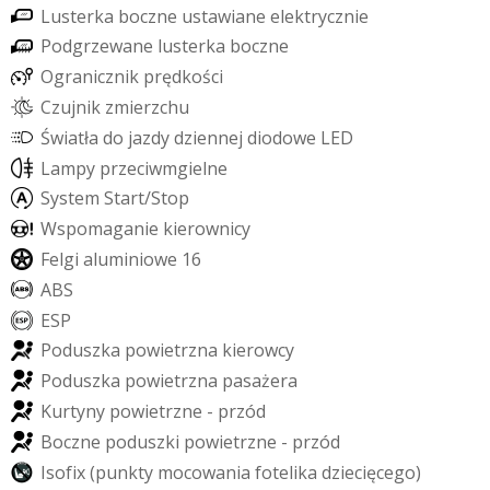
L
u
s
t
e
r
k
a
b
o
c
z
n
e
u
s
t
a
w
i
a
n
e
e
l
e
k
t
r
y
c
z
n
i
e
P
o
d
g
r
z
e
w
a
n
e
l
u
s
t
e
r
k
a
b
o
c
z
n
e
O
g
r
a
n
i
c
z
n
i
k
p
r
ę
d
k
o
ś
c
i
C
z
u
j
n
i
k
z
m
i
e
r
z
c
h
u
Ś
w
i
a
t
ł
a
d
o
j
a
z
d
y
d
z
i
e
n
n
e
j
d
i
o
d
o
w
e
L
E
D
L
a
m
p
y
p
r
z
e
c
i
w
m
g
i
e
l
n
e
S
y
s
t
e
m
S
t
a
r
t
/
S
t
o
p
W
s
p
o
m
a
g
a
n
i
e
k
i
e
r
o
w
n
i
c
y
F
e
l
g
i
a
l
u
m
i
n
i
o
w
e
1
6
A
B
S
E
S
P
P
o
d
u
s
z
k
a
p
o
w
i
e
t
r
z
n
a
k
i
e
r
o
w
c
y
P
o
d
u
s
z
k
a
p
o
w
i
e
t
r
z
n
a
p
a
s
a
ż
e
r
a
K
u
r
t
y
n
y
p
o
w
i
e
t
r
z
n
e
-
p
r
z
ó
d
B
o
c
z
n
e
p
o
d
u
s
z
k
i
p
o
w
i
e
t
r
z
n
e
-
p
r
z
ó
d
I
s
o
f
i
x
(
p
u
n
k
t
y
m
o
c
o
w
a
n
i
a
f
o
t
e
l
i
k
a
d
z
i
e
c
i
ę
c
e
g
o
)