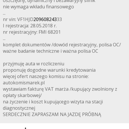
oszczędny, dynamiczny i bezawaryjny silnik
nie wymaga wkładu finansowego
...
nr vin: VF1HJD
209608243
33
I rejestracja: 28.05.2018 r.
nr rejestracyjny: FMI 68201
...
komplet dokumentów /dowód rejestracyjny, polisa OC/
ważne badanie techniczne i ważna polisa OC
przyjmuję auta w rozliczeniu
proponuję dogodne warunki kredytowania
więcej ofert naszego komisu na stronie:
autokomismarek.pl
wystawiam fakturę VAT marża /kupujący zwolniony z
opłaty skarbowej/
na życzenie i koszt kupującego wizyta na stacji
diagnostycznej
SERDECZNIE ZAPRASZAM NA JAZDĘ PRÓBNĄ