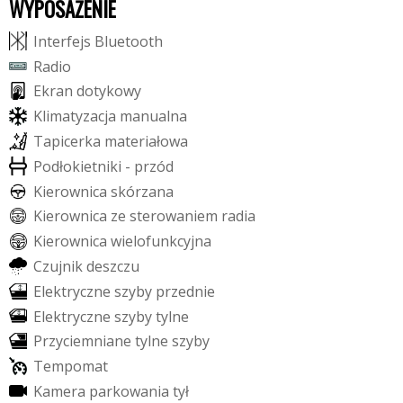
WYPOSAŻENIE
I
n
t
e
r
f
e
j
s
B
l
u
e
t
o
o
t
h
R
a
d
i
o
E
k
r
a
n
d
o
t
y
k
o
w
y
K
l
i
m
a
t
y
z
a
c
j
a
m
a
n
u
a
l
n
a
T
a
p
i
c
e
r
k
a
m
a
t
e
r
i
a
ł
o
w
a
P
o
d
ł
o
k
i
e
t
n
i
k
i
-
p
r
z
ó
d
K
i
e
r
o
w
n
i
c
a
s
k
ó
r
z
a
n
a
K
i
e
r
o
w
n
i
c
a
z
e
s
t
e
r
o
w
a
n
i
e
m
r
a
d
i
a
K
i
e
r
o
w
n
i
c
a
w
i
e
l
o
f
u
n
k
c
y
j
n
a
C
z
u
j
n
i
k
d
e
s
z
c
z
u
E
l
e
k
t
r
y
c
z
n
e
s
z
y
b
y
p
r
z
e
d
n
i
e
E
l
e
k
t
r
y
c
z
n
e
s
z
y
b
y
t
y
l
n
e
P
r
z
y
c
i
e
m
n
i
a
n
e
t
y
l
n
e
s
z
y
b
y
T
e
m
p
o
m
a
t
K
a
m
e
r
a
p
a
r
k
o
w
a
n
i
a
t
y
ł