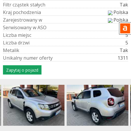
F
i
l
t
r
c
z
ą
s
t
e
k
s
t
a
ł
y
c
h
Tak
K
r
a
j
p
o
c
h
o
d
z
e
n
i
a
Polska
Z
a
r
e
j
e
s
t
r
o
w
a
n
y
w
Polska
S
e
r
w
i
s
o
w
a
n
y
w
A
S
O
Tak
L
i
c
z
b
a
m
i
e
j
s
c
5
L
i
c
z
b
a
d
r
z
w
i
5
M
e
t
a
l
i
k
Tak
U
n
i
k
a
l
n
y
n
u
m
e
r
o
f
e
r
t
y
1311
Zapytaj o pojazd