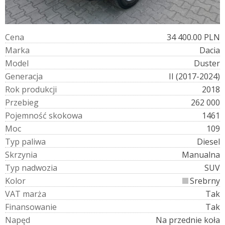
C
e
n
a
34 400.00 PLN
M
a
r
k
a
Dacia
M
o
d
e
l
Duster
G
e
n
e
r
a
c
j
a
II (2017-2024)
R
o
k
p
r
o
d
u
k
c
j
i
2018
P
r
z
e
b
i
e
g
262 000
P
o
j
e
m
n
o
ś
ć
s
k
o
k
o
w
a
1461
M
o
c
109
T
y
p
p
a
l
i
w
a
Diesel
S
k
r
z
y
n
i
a
Manualna
T
y
p
n
a
d
w
o
z
i
a
SUV
K
o
l
o
r
Srebrny
V
A
T
m
a
r
ż
a
Tak
F
i
n
a
n
s
o
w
a
n
i
e
Tak
N
a
p
ę
d
Na przednie koła