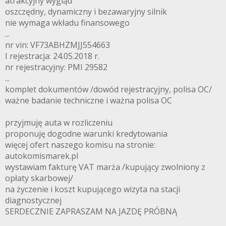
atrakcyjny wygląd
oszczędny, dynamiczny i bezawaryjny silnik
nie wymaga wkładu finansowego
...
nr vin: VF73ABHZMJJ554663
I rejestracja: 24.05.2018 r.
nr rejestracyjny: PMI 29582
...
komplet dokumentów /dowód rejestracyjny, polisa OC/
ważne badanie techniczne i ważna polisa OC
przyjmuję auta w rozliczeniu
proponuję dogodne warunki kredytowania
więcej ofert naszego komisu na stronie:
autokomismarek.pl
wystawiam fakturę VAT marża /kupujący zwolniony z
opłaty skarbowej/
na życzenie i koszt kupującego wizyta na stacji
diagnostycznej
SERDECZNIE ZAPRASZAM NA JAZDĘ PRÓBNĄ