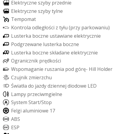
E
l
e
k
t
r
y
c
z
n
e
s
z
y
b
y
p
r
z
e
d
n
i
e
E
l
e
k
t
r
y
c
z
n
e
s
z
y
b
y
t
y
l
n
e
T
e
m
p
o
m
a
t
K
o
n
t
r
o
l
a
o
d
l
e
g
ł
o
ś
c
i
z
t
y
ł
u
(
p
r
z
y
p
a
r
k
o
w
a
n
i
u
)
L
u
s
t
e
r
k
a
b
o
c
z
n
e
u
s
t
a
w
i
a
n
e
e
l
e
k
t
r
y
c
z
n
i
e
P
o
d
g
r
z
e
w
a
n
e
l
u
s
t
e
r
k
a
b
o
c
z
n
e
L
u
s
t
e
r
k
a
b
o
c
z
n
e
s
k
ł
a
d
a
n
e
e
l
e
k
t
r
y
c
z
n
i
e
O
g
r
a
n
i
c
z
n
i
k
p
r
ę
d
k
o
ś
c
i
W
s
p
o
m
a
g
a
n
i
e
r
u
s
z
a
n
i
a
p
o
d
g
ó
r
ę
-
H
i
l
l
H
o
l
d
e
r
C
z
u
j
n
i
k
z
m
i
e
r
z
c
h
u
Ś
w
i
a
t
ł
a
d
o
j
a
z
d
y
d
z
i
e
n
n
e
j
d
i
o
d
o
w
e
L
E
D
L
a
m
p
y
p
r
z
e
c
i
w
m
g
i
e
l
n
e
S
y
s
t
e
m
S
t
a
r
t
/
S
t
o
p
F
e
l
g
i
a
l
u
m
i
n
i
o
w
e
1
7
A
B
S
E
S
P