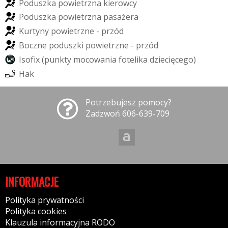
P
o
d
u
s
z
k
a
p
o
w
i
e
t
r
z
n
a
k
i
e
r
o
w
c
y
P
o
d
u
s
z
k
a
p
o
w
i
e
t
r
z
n
a
p
a
s
a
ż
e
r
a
K
u
r
t
y
n
y
p
o
w
i
e
t
r
z
n
e
-
p
r
z
ó
d
B
o
c
z
n
e
p
o
d
u
s
z
k
i
p
o
w
i
e
t
r
z
n
e
-
p
r
z
ó
d
I
s
o
f
i
x
(
p
u
n
k
t
y
m
o
c
o
w
a
n
i
a
f
o
t
e
l
i
k
a
d
z
i
e
c
i
ę
c
e
g
o
)
H
a
k
Potrzebujesz pomocy?
Zadzwoń 606-639-709
INFORMACJE
Polityka prywatności
Polityka cookies
Klauzula informacyjna RODO