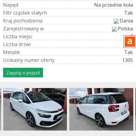
N
a
p
ę
d
Na przednie koła
F
i
l
t
r
c
z
ą
s
t
e
k
s
t
a
ł
y
c
h
Tak
K
r
a
j
p
o
c
h
o
d
z
e
n
i
a
Dania
Z
a
r
e
j
e
s
t
r
o
w
a
n
y
w
Polska
L
i
c
z
b
a
m
i
e
j
s
c
7
L
i
c
z
b
a
d
r
z
w
i
5
M
e
t
a
l
i
k
Tak
U
n
i
k
a
l
n
y
n
u
m
e
r
o
f
e
r
t
y
1305
Zapytaj o pojazd