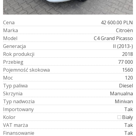
C
e
n
a
42 600.00 PLN
M
a
r
k
a
Citroën
M
o
d
e
l
C4 Grand Picasso
G
e
n
e
r
a
c
j
a
II (2013-)
R
o
k
p
r
o
d
u
k
c
j
i
2018
P
r
z
e
b
i
e
g
77 000
P
o
j
e
m
n
o
ś
ć
s
k
o
k
o
w
a
1560
M
o
c
120
T
y
p
p
a
l
i
w
a
Diesel
S
k
r
z
y
n
i
a
Manualna
T
y
p
n
a
d
w
o
z
i
a
Minivan
I
m
p
o
r
t
o
w
a
n
y
Tak
K
o
l
o
r
Biały
V
A
T
m
a
r
ż
a
Tak
F
i
n
a
n
s
o
w
a
n
i
e
Tak