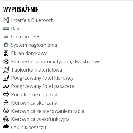
WYPOSAŻENIE
I
n
t
e
r
f
e
j
s
B
l
u
e
t
o
o
t
h
R
a
d
i
o
G
n
i
a
z
d
o
U
S
B
S
y
s
t
e
m
n
a
g
ł
o
ś
n
i
e
n
i
a
E
k
r
a
n
d
o
t
y
k
o
w
y
K
l
i
m
a
t
y
z
a
c
j
a
a
u
t
o
m
a
t
y
c
z
n
a
,
d
w
u
s
t
r
e
f
o
w
a
T
a
p
i
c
e
r
k
a
m
a
t
e
r
i
a
ł
o
w
a
P
o
d
g
r
z
e
w
a
n
y
f
o
t
e
l
k
i
e
r
o
w
c
y
P
o
d
g
r
z
e
w
a
n
y
f
o
t
e
l
p
a
s
a
ż
e
r
a
P
o
d
ł
o
k
i
e
t
n
i
k
i
-
p
r
z
ó
d
K
i
e
r
o
w
n
i
c
a
s
k
ó
r
z
a
n
a
K
i
e
r
o
w
n
i
c
a
z
e
s
t
e
r
o
w
a
n
i
e
m
r
a
d
i
a
K
i
e
r
o
w
n
i
c
a
w
i
e
l
o
f
u
n
k
c
y
j
n
a
C
z
u
j
n
i
k
d
e
s
z
c
z
u