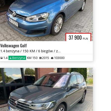
37 900
PLN
Volkswagen Golf
1.4 benzyna / 150 KM / 6 biegów / zarejestrowany w PL / zamiana
1.4
Benzyna
KM 150
2015
103000