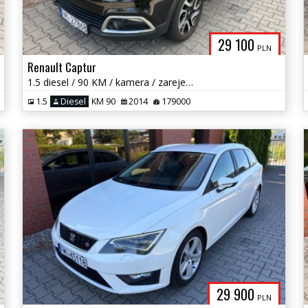
29 100
PLN
Renault Captur
1.5 diesel / 90 KM / kamera / zarejestrowany w PL / zadbany / zamiana
1.5
Diesel
KM 90
2014
179000
29 900
PLN