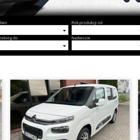
liwo
Rok produkcji od
zebieg do
Nadwozie