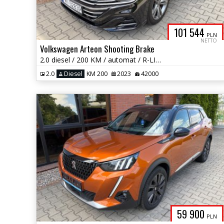
101 544
PLN
NETTO
Volkswagen Arteon Shooting Brake
2.0 diesel / 200 KM / automat / R-LINE / zadbany / niski przebieg!
2.0
Diesel
KM 200
2023
42000
59 900
PLN