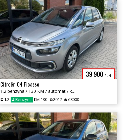
39 900
PLN
Citroën C4 Picasso
1.2 benzyna / 130 KM / automat / kamera / zarej w PL / zamiana
1.2
Benzyna
KM 130
2017
68000