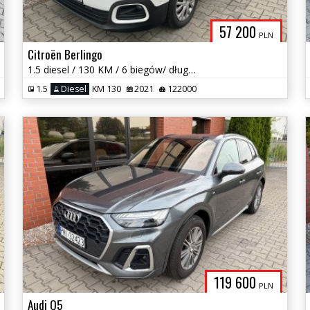
57 200
PLN
Citroën Berlingo
1.5 diesel / 130 KM / 6 biegów/ długi / zarej w PL / zadbany / zamiana
1.5
Diesel
KM 130
2021
122000
119 600
PLN
Audi Q5