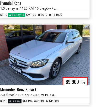
Hyundai Kona
1.0 benzyna / 120 KM / 6 biegów / zarej w PL / możliwa zamiana
1.0
Benzyna
KM 120
2019
131000
89 900
PLN
Mercedes-Benz Klasa E
2.0 diesel / 194 KM / zarej w PL / automat /zadbany /książka serwisowa
2.0
Diesel
KM 194
2019
141000