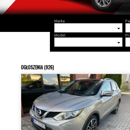
Marka
Pa
Model
Pr
OGŁOSZENIA (926)