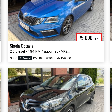
75 000
PLN
Skoda Octavia
2.0 diesel / 184 KM / automat / VRS / 4x4 / zadbany / zamiana
2.0
Diesel
KM 184
2020
159000