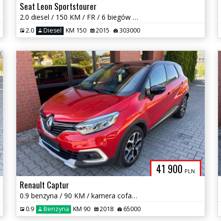
Seat Leon Sportstourer
2.0 diesel / 150 KM / FR / 6 biegów / zarej w PL / zadbany / zamiana
2.0
Diesel
KM 150
2015
303000
41 900
PLN
Renault Captur
0.9 benzyna / 90 KM / kamera cofania / zadbany / możliwa zamiana
0.9
Benzyna
KM 90
2018
65000