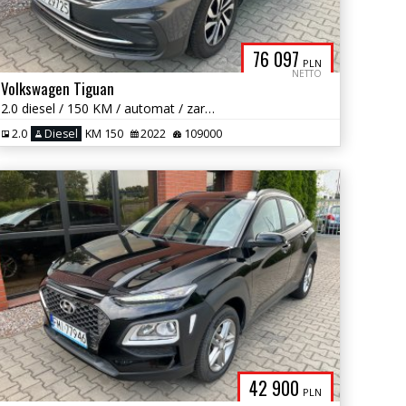
76 097
PLN
NETTO
Volkswagen Tiguan
2.0 diesel / 150 KM / automat / zarej w PL / książka serwis / zamiana
2.0
Diesel
KM 150
2022
109000
42 900
PLN