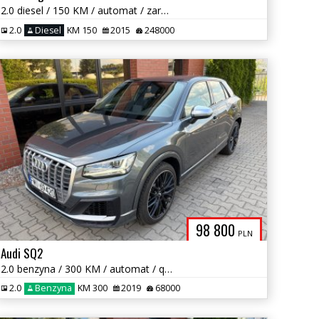
2.0 diesel / 150 KM / automat / zarej w PL / zadbany / możliwa zamiana
2.0
Diesel
KM 150
2015
248000
98 800
PLN
Audi SQ2
2.0 benzyna / 300 KM / automat / quattro / zadbany / możliwa zamiana
2.0
Benzyna
KM 300
2019
68000