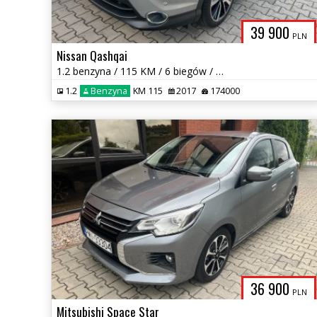
39 900
PLN
Nissan Qashqai
1.2 benzyna / 115 KM / 6 biegów / panorama / skóra / zarej w PL
1.2
Benzyna
KM 115
2017
174000
36 900
PLN
Mitsubishi Space Star