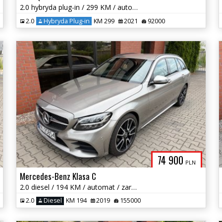
2.0 hybryda plug-in / 299 KM / automat / zarej w PL / zadbany /zamiana
2.0
Hybryda Plug-in
KM 299
2021
92000
74 900
PLN
Mercedes-Benz Klasa C
2.0 diesel / 194 KM / automat / zarej w PL / zadbany / możliwa zamiana
2.0
Diesel
KM 194
2019
155000