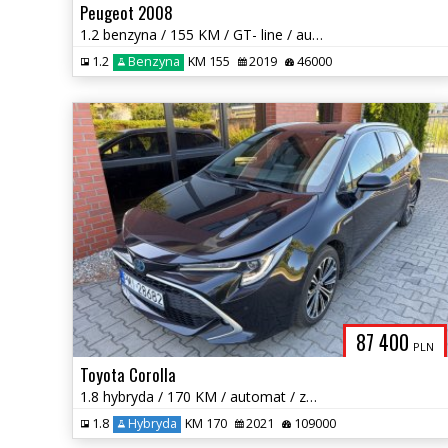
Peugeot 2008
1.2 benzyna / 155 KM / GT- line / automat / zadbany / możliwa zamiana
1.2
Benzyna
KM 155
2019
46000
87 400
PLN
Toyota Corolla
1.8 hybryda / 170 KM / automat / zarej w PL / zadbany /możliwa zamiana
1.8
Hybryda
KM 170
2021
109000