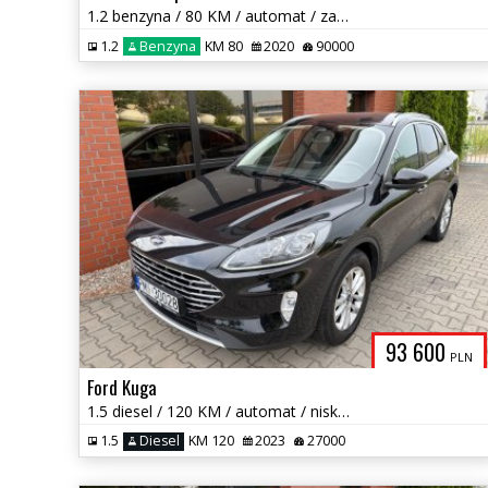
1.2 benzyna / 80 KM / automat / zarej w PL / książka serwis / zamiana
1.2
Benzyna
KM 80
2020
90000
93 600
PLN
Ford Kuga
1.5 diesel / 120 KM / automat / niski przebieg! / zarej w PL / zadbany
1.5
Diesel
KM 120
2023
27000