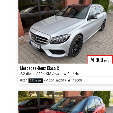
74 900
PLN
Mercedes-Benz Klasa C
2.2 diesel / 204 KM / zarej w PL / 4x4 / automat / zadbany / zamiana
2.1
Diesel
KM 204
2017
118000