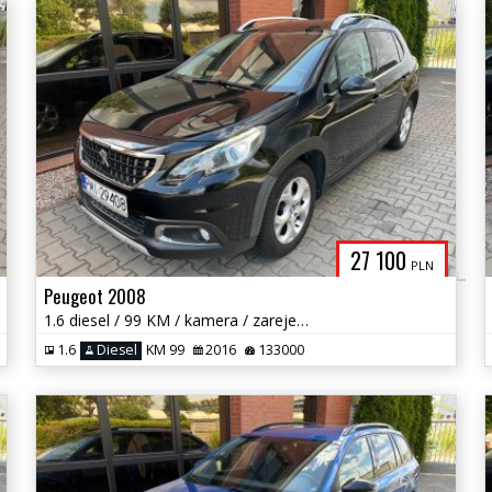
27 100
PLN
Peugeot 2008
1.6 diesel / 99 KM / kamera / zarejestrowany w PL / zadbany / zamiana
1.6
Diesel
KM 99
2016
133000