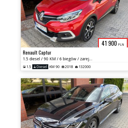
41 900
PLN
Renault Captur
1.5 diesel / 90 KM / 6 biegów / zarej w PL / zadbany / możliwa zamiana
1.5
Diesel
KM 90
2018
132000