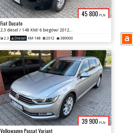
45 800
PLN
Fiat Ducato
2.3 diesel / 148 KM/ 6 biegów/ 2012 rok / zarej w PL / możliwa zamiana
2.3
Diesel
KM 148
2012
389000
39 900
PLN
Volkswagen Passat Variant