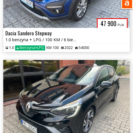
47 900
PLN
Dacia Sandero Stepway
1.0 benzyna + LPG / 100 KM / 6 biegów / zarej w PL / zadbany / zamiana
1.0
Benzyna+LPG
KM 100
2022
54000