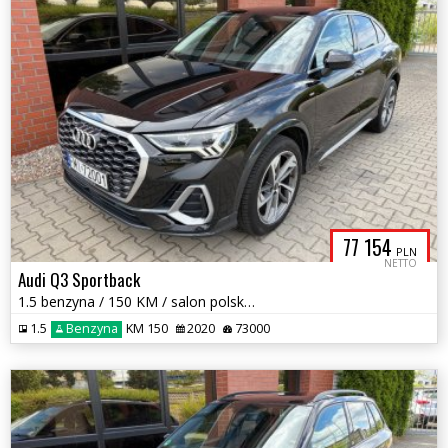
77 154
PLN
NETTO
Audi Q3 Sportback
1.5 benzyna / 150 KM / salon polska / S- LINE / bezwypadkowy / zamiana
1.5
Benzyna
KM 150
2020
73000