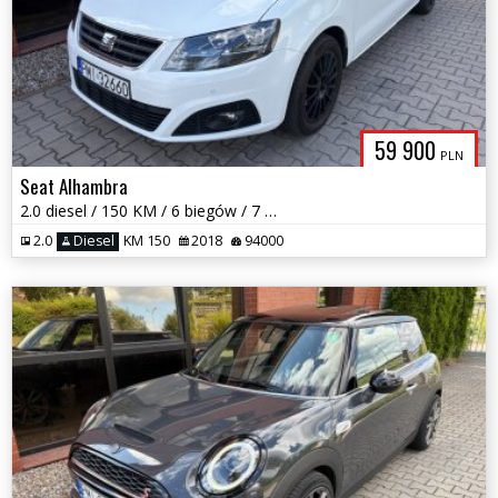
59 900
PLN
Seat Alhambra
2.0 diesel / 150 KM / 6 biegów / 7 miejsc / zadbany / możliwa zamiana
2.0
Diesel
KM 150
2018
94000