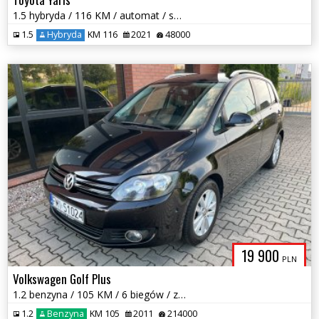
1.5 hybryda / 116 KM / automat / salon polska / bezwypadek! / zadbany
1.5
Hybryda
KM 116
2021
48000
19 900
PLN
Volkswagen Golf Plus
1.2 benzyna / 105 KM / 6 biegów / zarej w PL / bezwypadkowy / zamiana
1.2
Benzyna
KM 105
2011
214000