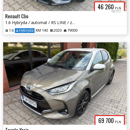
46 260
PLN
NETTO
Renault Clio
1.6 Hybryda / automat / RS LINE / zarej w PL / faktura VAT / zamiana
1.6
Hybryda
KM 140
2020
79000
69 700
PLN
Toyota Yaris