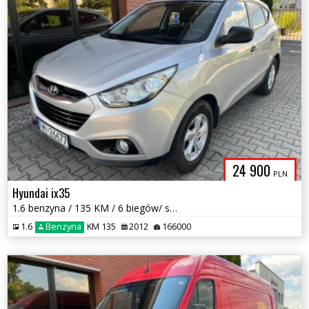
24 900
PLN
Hyundai ix35
1.6 benzyna / 135 KM / 6 biegów/ salon Polska / I właściciel / zamiana
1.6
Benzyna
KM 135
2012
166000