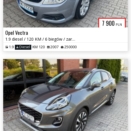
7 900
PLN
Opel Vectra
1.9 diesel / 120 KM / 6 biegów / zarej w PL / bezwypadkowy / zamiana
1.9
Diesel
KM 120
2007
250000