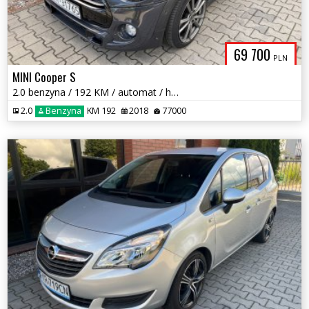
69 700
PLN
MINI Cooper S
2.0 benzyna / 192 KM / automat / harman & kardon / zadbany / zamiana
2.0
Benzyna
KM 192
2018
77000