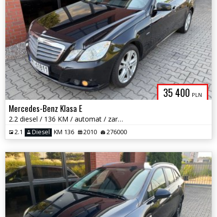
35 400
PLN
Mercedes-Benz Klasa E
2.2 diesel / 136 KM / automat / zarej w PL / zadbany / zamiana
2.1
Diesel
KM 136
2010
276000