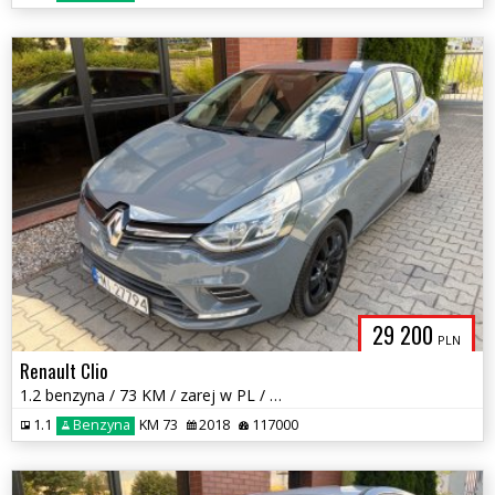
29 200
PLN
Renault Clio
1.2 benzyna / 73 KM / zarej w PL / zadbany / możliwa zamiana
1.1
Benzyna
KM 73
2018
117000