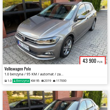
43 900
PLN
Volkswagen Polo
1.0 benzyna / 95 KM / automat / zarej w PL / zadbany / zamiana
1.0
Benzyna
KM 95
2019
117000