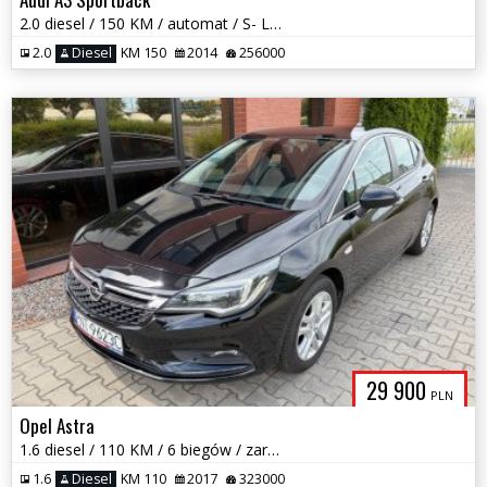
2.0 diesel / 150 KM / automat / S- LINE / zadbany / możliwa zamiana
2.0
Diesel
KM 150
2014
256000
29 900
PLN
Opel Astra
1.6 diesel / 110 KM / 6 biegów / zarej w PL / zadbany /możliwa zamiana
1.6
Diesel
KM 110
2017
323000