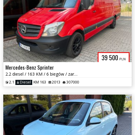
39 500
PLN
Mercedes-Benz Sprinter
2.2 diesel / 163 KM / 6 biegów / zarej w PL / paka 4.7 m / zamiana
2.1
Diesel
KM 163
2013
307000