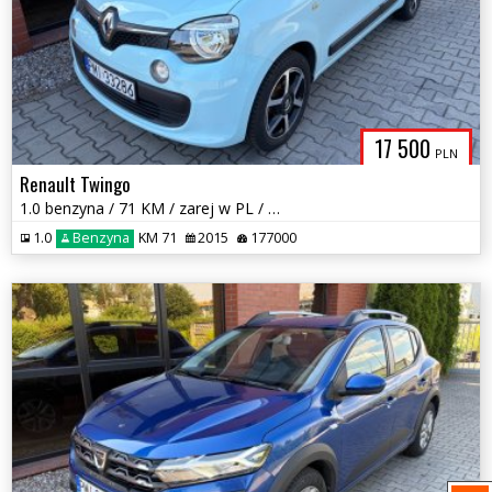
17 500
PLN
Renault Twingo
1.0 benzyna / 71 KM / zarej w PL / zadbany / możliwa zamiana
1.0
Benzyna
KM 71
2015
177000