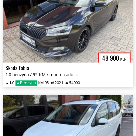
48 900
PLN
Skoda Fabia
1.0 benzyna / 95 KM / monte carlo / panorama / zadbany / zamiana
1.0
Benzyna
KM 95
2021
54000