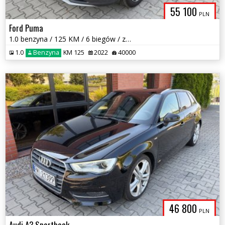
55 100
PLN
Ford Puma
1.0 benzyna / 125 KM / 6 biegów / zarej w PL / zadbany / zamiana
1.0
Benzyna
KM 125
2022
40000
46 800
PLN
Audi A3 Sportback