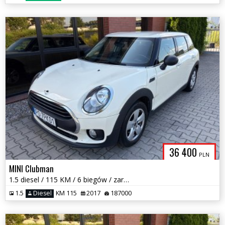
36 400
PLN
MINI Clubman
1.5 diesel / 115 KM / 6 biegów / zarej w PL / zadbany / zamiana
1.5
Diesel
KM 115
2017
187000