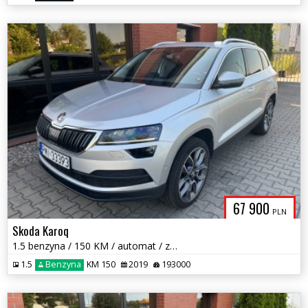
67 900
PLN
Skoda Karoq
1.5 benzyna / 150 KM / automat / zarej w PL / panorama dach / zamiana
1.5
Benzyna
KM 150
2019
193000