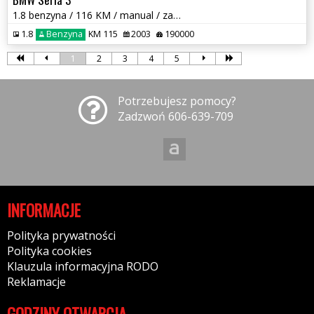
1.8 benzyna / 116 KM / manual / zarej w PL / zadbany / zamiana
1.8
Benzyna
KM 115
2003
190000
1
2
3
4
5
Potrzebujesz pomocy?
Zadzwoń 606-639-709
INFORMACJE
Polityka prywatności
Polityka cookies
Klauzula informacyjna RODO
Reklamacje
GODZINY OTWARCIA