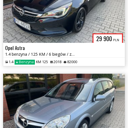
29 900
PLN
Opel Astra
1.4 benzyna / 125 KM / 6 biegów / zarej w PL / zadbany / zamiana
1.4
Benzyna
KM 125
2018
82000