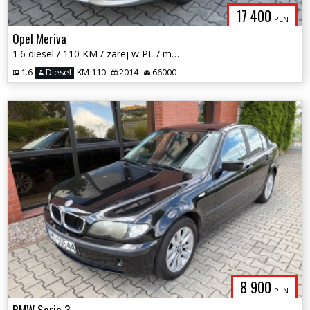
17 400
PLN
Opel Meriva
1.6 diesel / 110 KM / zarej w PL / mały przebieg / zadbany / zamiana
1.6
Diesel
KM 110
2014
66000
8 900
PLN
BMW Seria 3