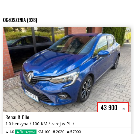
OGŁOSZENIA (928)
43 900
PLN
Renault Clio
1.0 benzyna / 100 KM / zarej w PL / Full LED / zadbany / zamiana
1.0
Benzyna
KM 100
2020
57000