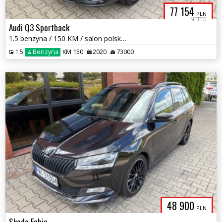
77 154
PLN
NETTO
Audi Q3 Sportback
1.5 benzyna / 150 KM / salon polska / S- LINE / bezwypadkowy / zamiana
1.5
Benzyna
KM 150
2020
73000
48 900
PLN
Skoda Fabia