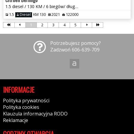
1.5 diesel / 130 KM / 6 biegów/ długi / zarej w PL / zadbany / zamiana
1.5
Diesel
KM 130
2021
122000
1
2
3
4
5
Potrzebujesz pomocy?
Zadzwoń 606-639-709
INFORMACJE
Polityka prywatności
Polityka cookies
Klauzula informacyjna RODO
Reklamacje
GODZINY OTWARCIA