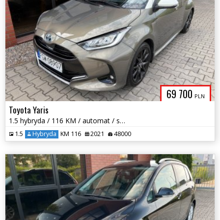
69 700
PLN
Toyota Yaris
1.5 hybryda / 116 KM / automat / salon polska / bezwypadek! / zadbany
1.5
Hybryda
KM 116
2021
48000