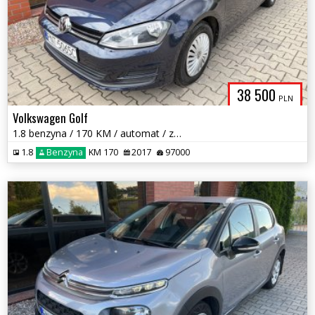
38 500
PLN
Volkswagen Golf
1.8 benzyna / 170 KM / automat / zarej w PL / zadbany / zamiana
1.8
Benzyna
KM 170
2017
97000