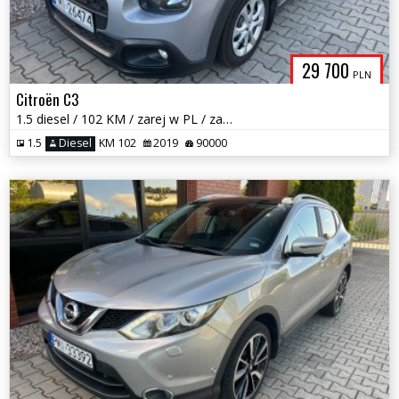
29 700
PLN
Citroën C3
1.5 diesel / 102 KM / zarej w PL / zadbany / możliwa zamiana
1.5
Diesel
KM 102
2019
90000