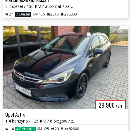
2.2 diesel / 136 KM / automat / zarej w PL / zadbany / zamiana
2.1
Diesel
KM 136
2010
276000
29 900
PLN
Opel Astra
1.4 benzyna / 125 KM / 6 biegów / zarej w PL / zadbany / zamiana
1.4
Benzyna
KM 125
2018
82000