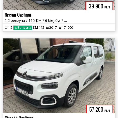
39 900
PLN
Nissan Qashqai
1.2 benzyna / 115 KM / 6 biegów / panorama / skóra / zarej w PL
1.2
Benzyna
KM 115
2017
174000
57 200
PLN
Citroën Berlingo