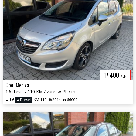
17 400
PLN
Opel Meriva
1.6 diesel / 110 KM / zarej w PL / mały przebieg / zadbany / zamiana
1.6
Diesel
KM 110
2014
66000