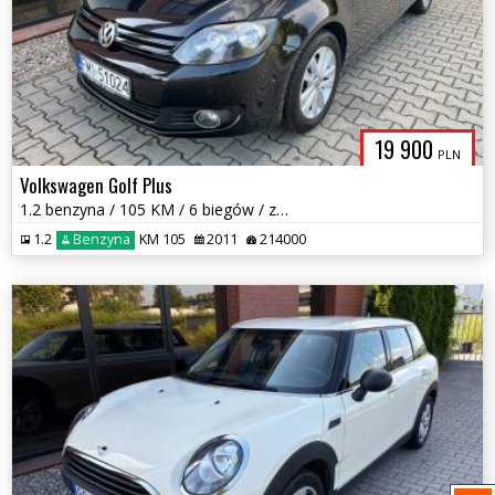
19 900
PLN
Volkswagen Golf Plus
1.2 benzyna / 105 KM / 6 biegów / zarej w PL / bezwypadkowy / zamiana
1.2
Benzyna
KM 105
2011
214000