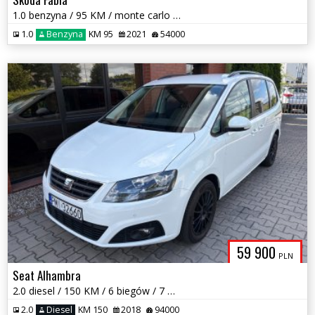
1.0 benzyna / 95 KM / monte carlo / panorama / zadbany / zamiana
1.0
Benzyna
KM 95
2021
54000
59 900
PLN
Seat Alhambra
2.0 diesel / 150 KM / 6 biegów / 7 miejsc / zadbany / możliwa zamiana
2.0
Diesel
KM 150
2018
94000