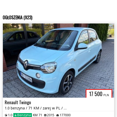
OGŁOSZENIA (923)
17 500
PLN
Renault Twingo
1.0 benzyna / 71 KM / zarej w PL / zadbany / możliwa zamiana
1.0
Benzyna
KM 71
2015
177000