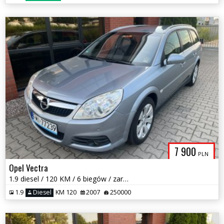
7 900
PLN
Opel Vectra
1.9 diesel / 120 KM / 6 biegów / zarej w PL / bezwypadkowy / zamiana
1.9
Diesel
KM 120
2007
250000