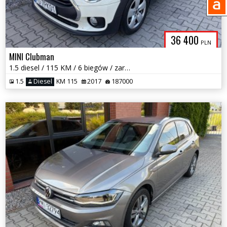
36 400
PLN
MINI Clubman
1.5 diesel / 115 KM / 6 biegów / zarej w PL / zadbany / zamiana
1.5
Diesel
KM 115
2017
187000