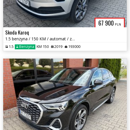
67 900
PLN
Skoda Karoq
1.5 benzyna / 150 KM / automat / zarej w PL / panorama dach / zamiana
1.5
Benzyna
KM 150
2019
193000