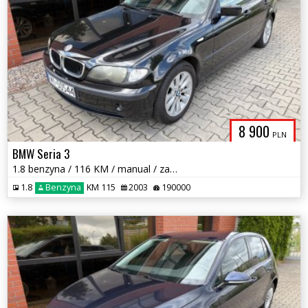
8 900
PLN
BMW Seria 3
1.8 benzyna / 116 KM / manual / zarej w PL / zadbany / zamiana
1.8
Benzyna
KM 115
2003
190000