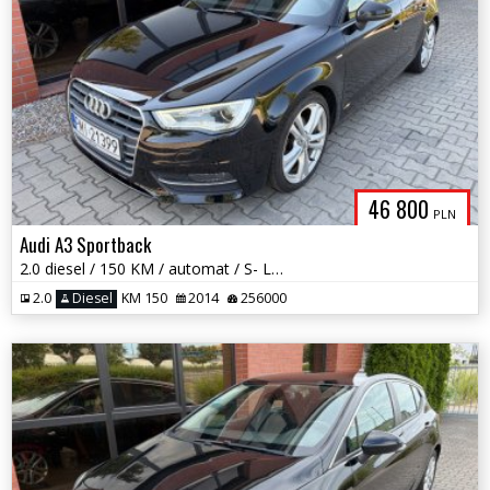
46 800
PLN
Audi A3 Sportback
2.0 diesel / 150 KM / automat / S- LINE / zadbany / możliwa zamiana
2.0
Diesel
KM 150
2014
256000