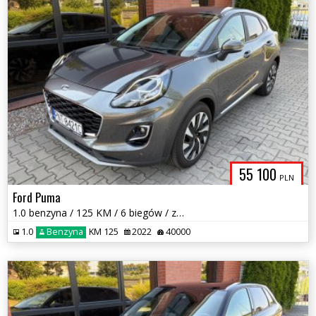
55 100
PLN
Ford Puma
1.0 benzyna / 125 KM / 6 biegów / zarej w PL / zadbany / zamiana
1.0
Benzyna
KM 125
2022
40000