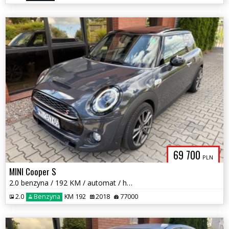
69 700
PLN
MINI Cooper S
2.0 benzyna / 192 KM / automat / harman & kardon / zadbany / zamiana
2.0
Benzyna
KM 192
2018
77000