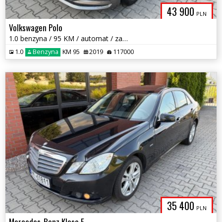
43 900
PLN
Volkswagen Polo
1.0 benzyna / 95 KM / automat / zarej w PL / zadbany / zamiana
1.0
Benzyna
KM 95
2019
117000
35 400
PLN
Mercedes-Benz Klasa E