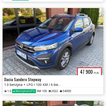
47 900
PLN
Dacia Sandero Stepway
1.0 benzyna + LPG / 100 KM / 6 biegów / zarej w PL / zadbany / zamiana
1.0
Benzyna+LPG
KM 100
2022
54000