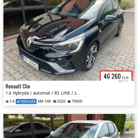
46 260
PLN
NETTO
Renault Clio
1.6 Hybryda / automat / RS LINE / zarej w PL / faktura VAT / zamiana
1.6
Hybryda
KM 140
2020
79000