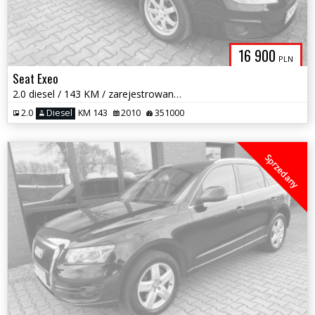
16 900
PLN
Seat Exeo
2.0 diesel / 143 KM / zarejestrowany w PL / zadbany / możliwa zamiana
2.0
Diesel
KM 143
2010
351000
Sprzedany