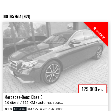
OGŁOSZENIA (921)
Sprzedany
129 900
PLN
Mercedes-Benz Klasa E
2.0 diesel / 195 KM / automat / zarej w PL / zadbany / możliwa zamiana
2.0
Diesel
KM 195
2017
80000