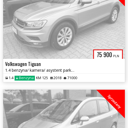
75 900
PLN
Volkswagen Tiguan
1.4 benzyna/ kamera/ asystent parkowania/ zarej w PL/ zadbany/ zamiana
1.4
Benzyna
KM 125
2018
71000
Sprzedany