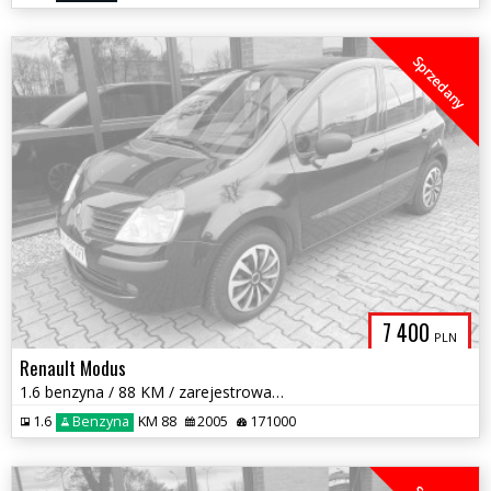
Sprzedany
7 400
PLN
Renault Modus
1.6 benzyna / 88 KM / zarejestrowany w PL / zadbany / możliwa zamiana
1.6
Benzyna
KM 88
2005
171000