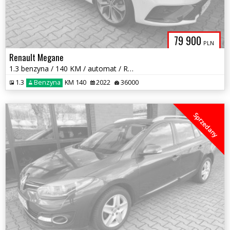
79 900
PLN
Renault Megane
1.3 benzyna / 140 KM / automat / RS LINE/ zarej w PL/ zadbany/ zamiana
1.3
Benzyna
KM 140
2022
36000
Sprzedany