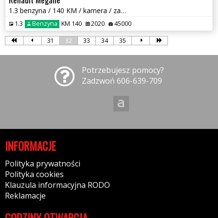
1.3 benzyna / 140 KM / kamera / zarej w PL / zadbany / możliwa zamiana
1.3
Benzyna
KM 140
2020
45000
31
32
33
34
35
Potrzebujesz pomocy?
Zadzwoń 606-639-709
INFORMACJE
Polityka prywatności
Polityka cookies
Klauzula informacyjna RODO
Reklamacje
GODZINY OTWARCIA