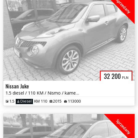
Sprzedany
32 200
PLN
Nissan Juke
1.5 diesel / 110 KM / Nismo / kamera / zarej w PL / zadbany / zamiana
1.5
Diesel
KM 110
2015
113000
Sprzedany