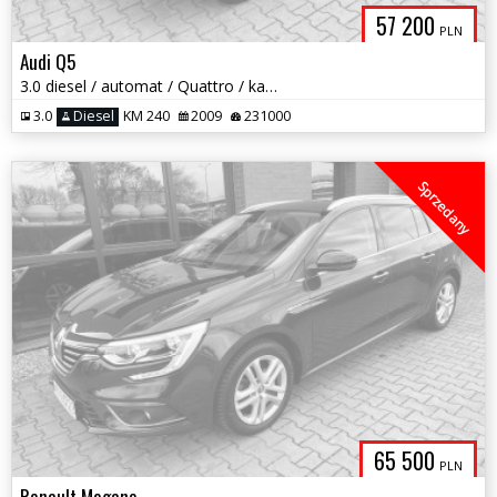
57 200
PLN
Audi Q5
3.0 diesel / automat / Quattro / kamera / zarej w PL / możliwa zamiana
3.0
Diesel
KM 240
2009
231000
Sprzedany
65 500
PLN
Renault Megane