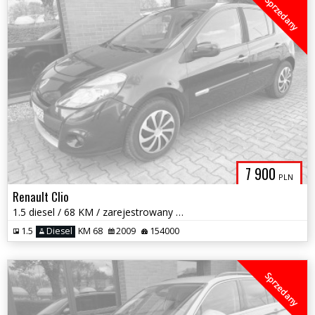
Sprzedany
7 900
PLN
Renault Clio
1.5 diesel / 68 KM / zarejestrowany w PL / możliwa zamiana
1.5
Diesel
KM 68
2009
154000
Sprzedany