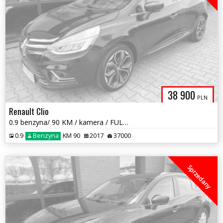
38 900
PLN
Renault Clio
0.9 benzyna/ 90 KM / kamera / FULL LED / zarej w PL/ zadbany / zamiana
0.9
Benzyna
KM 90
2017
37000
Sprzedany