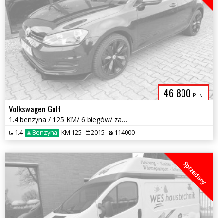
46 800
PLN
Volkswagen Golf
1.4 benzyna / 125 KM/ 6 biegów/ zarejestrowany w PL/ zadbany / zamiana
1.4
Benzyna
KM 125
2015
114000
Sprzedany