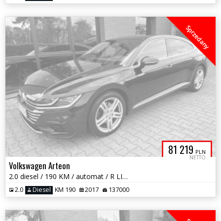
Sprzedany
81 219
PLN
NETTO
Volkswagen Arteon
2.0 diesel / 190 KM / automat / R LINE / zarej w PL / zamiana
2.0
Diesel
KM 190
2017
137000