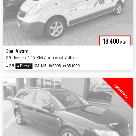
18 400
PLN
Opel Vivaro
2.5 diesel / 145 KM / automat / długi / wysoki / zarej w PL / zamiana
2.5
Diesel
KM 145
2008
351000
Sprzedany