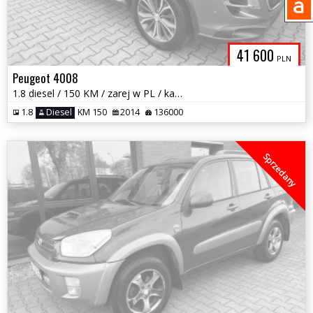
41 600
PLN
Peugeot 4008
1.8 diesel / 150 KM / zarej w PL / kamera / panorama dach / zamiana
1.8
Diesel
KM 150
2014
136000
Sprzedany