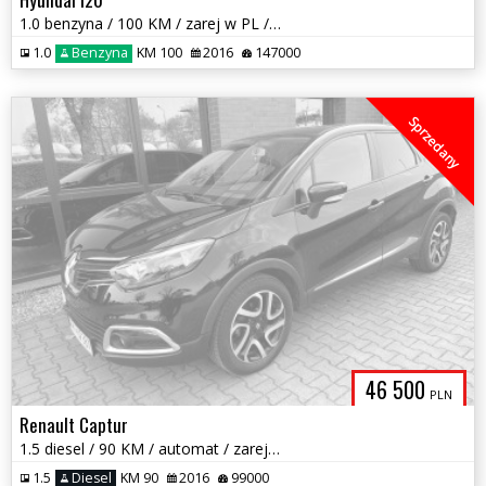
1.0 benzyna / 100 KM / zarej w PL / zadbany / możliwa zamiana
1.0
Benzyna
KM 100
2016
147000
Sprzedany
46 500
PLN
Renault Captur
1.5 diesel / 90 KM / automat / zarej w PL / zadbany / możliwa zamiana
1.5
Diesel
KM 90
2016
99000