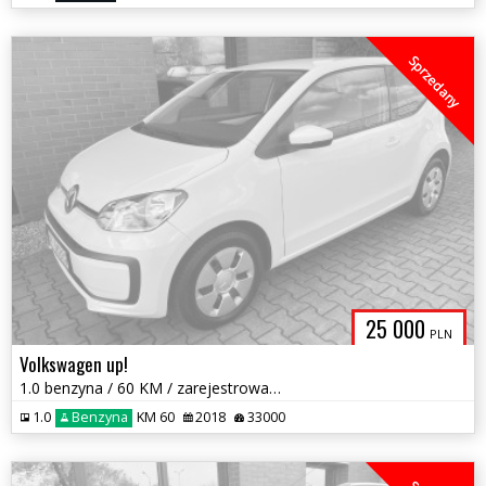
Sprzedany
25 000
PLN
Volkswagen up!
1.0 benzyna / 60 KM / zarejestrowany w PL / zadbany / możliwa zamiana
1.0
Benzyna
KM 60
2018
33000