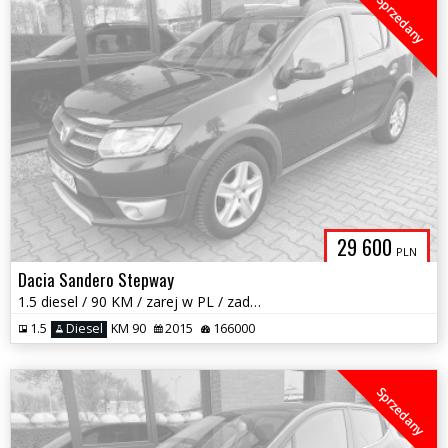
Sprzedany
29 600
PLN
Dacia Sandero Stepway
1.5 diesel / 90 KM / zarej w PL / zadbany / możliwa zamiana
1.5
Diesel
KM 90
2015
166000
Sprzedany