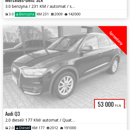
3.0 benzyna / 231 KM / automat / salon Polska / I właściciel / zamiana
3.0
Benzyna
KM 231
2009
142000
Sprzedany
53 000
PLN
Audi Q3
2.0 diesel/ 177 KM/ automat / Quattro / zarej w PL / zadbany / zamiana
2.0
Diesel
KM 177
2012
191000