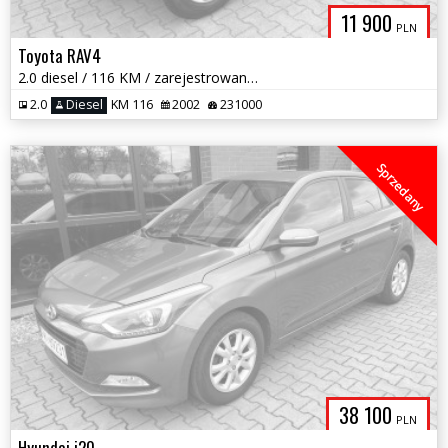
11 900
PLN
Toyota RAV4
2.0 diesel / 116 KM / zarejestrowany w PL / sprawny / zamiana
2.0
Diesel
KM 116
2002
231000
Sprzedany
38 100
PLN
Hyundai i20