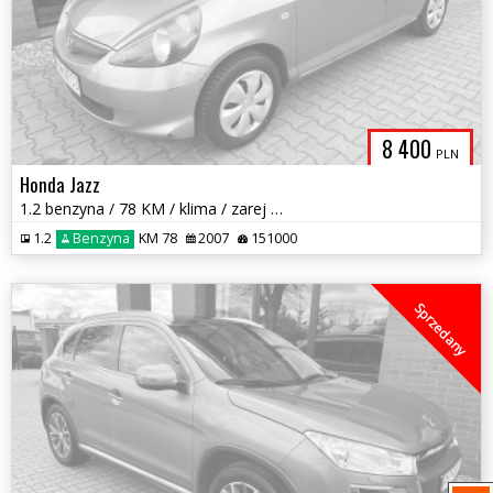
8 400
PLN
Honda Jazz
1.2 benzyna / 78 KM / klima / zarej w PL / zadbany / możliwa zamiana
1.2
Benzyna
KM 78
2007
151000
Sprzedany