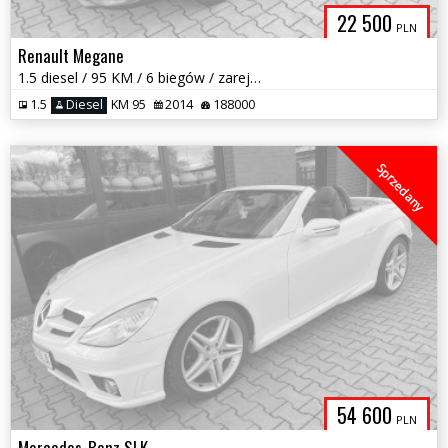
22 500
PLN
Renault Megane
1.5 diesel / 95 KM / 6 biegów / zarejestrowany w PL/ zadbany / zamiana
1.5
Diesel
KM 95
2014
188000
Sprzedany
54 600
PLN
Mercedes-Benz SLK