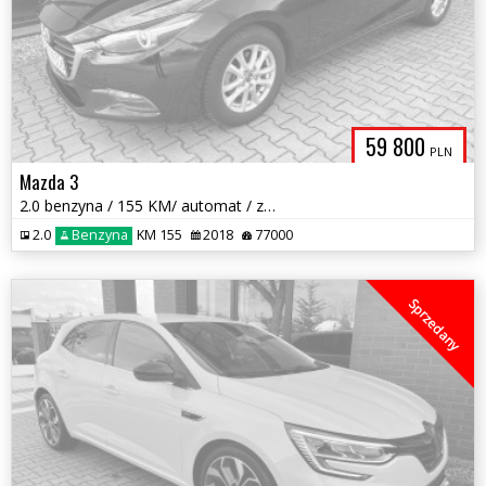
59 800
PLN
Mazda 3
2.0 benzyna / 155 KM/ automat / zarej w PL / zadbany / możliwa zamiana
2.0
Benzyna
KM 155
2018
77000
Sprzedany